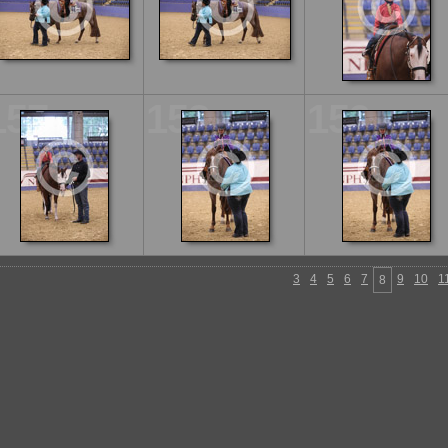
157
158
159
3
4
5
6
7
9
10
1
8