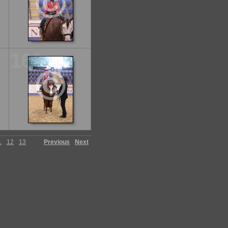
160
1
12
13
Previous
Next