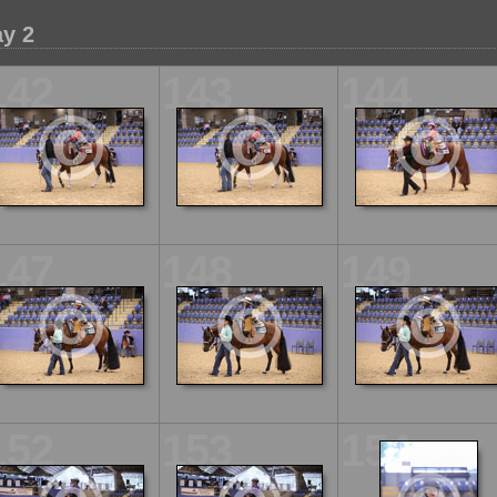
y 2
142
143
144
147
148
149
152
153
154