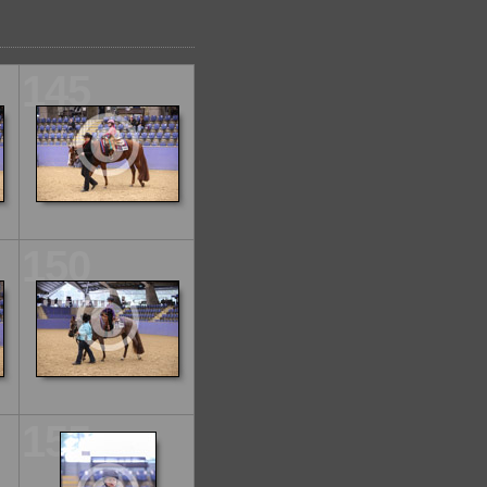
145
150
155