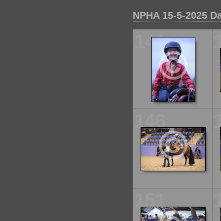
NPHA 15-5-2025 Da
141
146
151